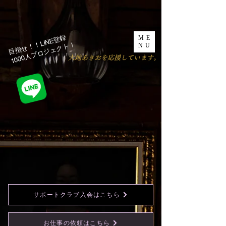
目指せ！！LINE登録
ME
1000人プロジェクト！​
NU
​大地あきおを応援しています。
サポートクラブ入会はこちら
お仕事の依頼はこちら