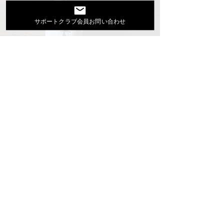
Youtube
サポートクラブ会員お問い合わせ
活動スケジュール
出演依頼・プロフィール
通信販売
ファンクラブ
Instagram
ディスコグラフィ
▶︎大地あきお最新曲はYoutubeでcheck！