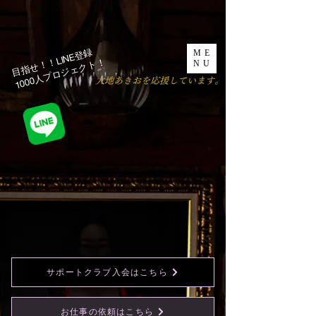
目指せ！！LINE登録
ME
1000人プロジェクト！​
NU
​大地あきおを応援しています。
サポートクラブ入会はこちら
お仕事の依頼はこちら