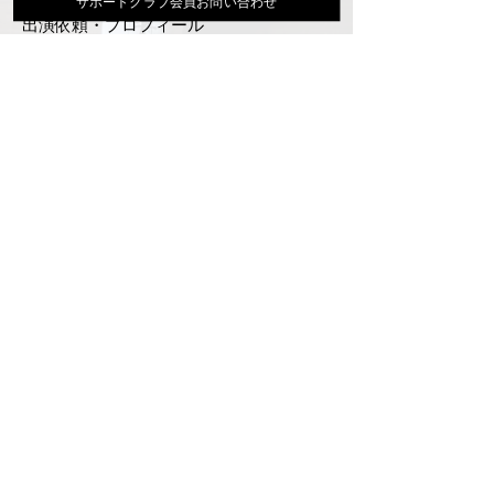
サポートクラブ会員お問い合わせ
出演依頼・プロフィール
通信販売
ファンクラブ
Instagram
ディスコグラフィ
▶︎大地あきお最新曲はYoutubeでcheck！
サポートクラブ入会はこちら