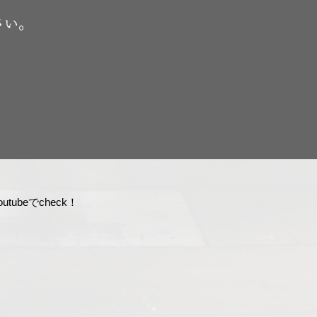
さい。
tubeでcheck！