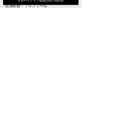
サポートクラブ会員お問い合わせ
出演依頼・プロフィール
通信販売
ファンクラブ
Instagram
ディスコグラフィ
▶︎大地あきお最新曲はYoutubeでcheck！
サポートクラブ入会はこちら