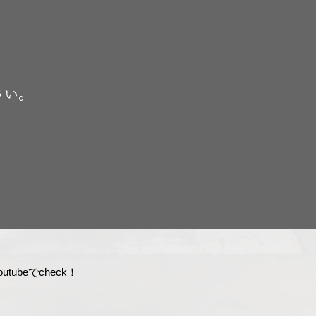
さい。
tubeでcheck！