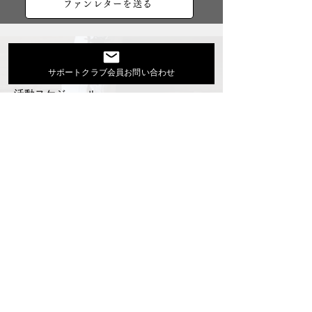
ファンレターを送る
大地あきおオフィシャルサイト
サポートクラブ会員お問い合わせ
Youtube
活動スケジュール
出演依頼・プロフィール
通信販売
ファンクラブ
Instagram
ディスコグラフィ
▶︎大地あきお最新曲はYoutubeでcheck！