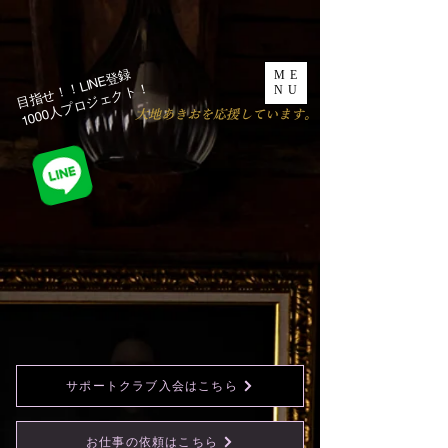
目指せ！！LINE登録
ME
1000人プロジェクト！​
NU
​大地あきおを応援しています。
サポートクラブ入会はこちら
お仕事の依頼はこちら