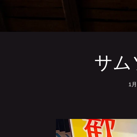
サム
1月