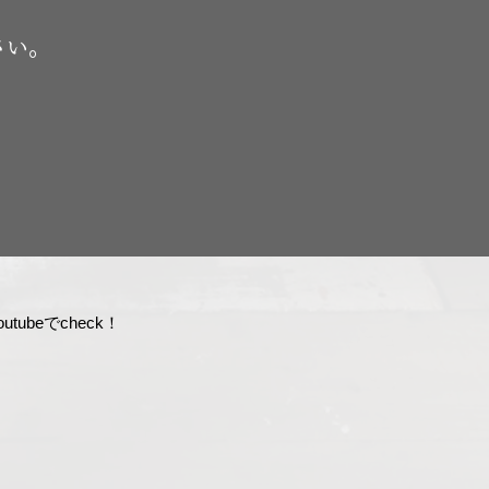
さい。
tubeでcheck！