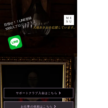
目指せ！！LINE登録
ME
1000人プロジェクト！​
NU
​大地あきおを応援しています。
サポートクラブ入会はこちら
お仕事の依頼はこちら