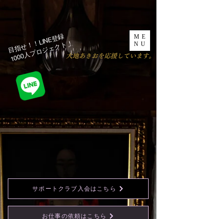
目指せ！！LINE登録
ME
1000人プロジェクト！​
NU
​大地あきおを応援しています。
サポートクラブ入会はこちら
お仕事の依頼はこちら