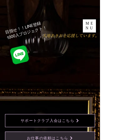
目指せ！！LINE登録
ME
1000人プロジェクト！​
NU
​大地あきおを応援しています。
サポートクラブ入会はこちら
お仕事の依頼はこちら