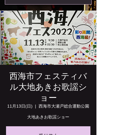
西海市フェスティバ
ル大地あきお歌謡シ
ョー
11月13日(日)
  |  
西海市大瀬戸総合運動公園
大地あきお歌謡ショー