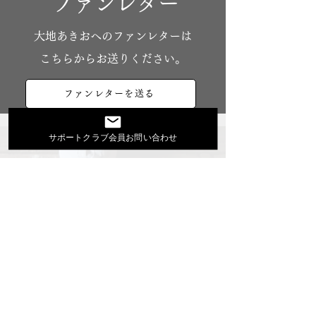
ファンレター
​大地あきおへのファンレターは
こちらからお送りください。
ファンレターを送る
サポートクラブ会員お問い合わせ
大地あきおオフィシャルサイト
Youtube
活動スケジュール
出演依頼・プロフィール
通信販売
ファンクラブ
Instagram
ディスコグラフィ
▶︎大地あきお最新曲はYoutubeでcheck！