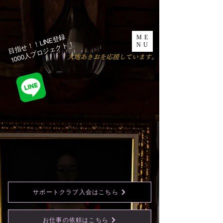
目指せ！！LINE登録
ME
1000人プロジェクト！​
NU
​大地あきおを応援しています。
サポートクラブ入会はこちら
お仕事の依頼はこちら