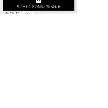
活動スケジュール
サポートクラブ会員お問い合わせ
出演依頼・プロフィール
通信販売
ファンクラブ
Instagram
ディスコグラフィ
▶︎大地あきお最新曲はYoutubeでcheck！