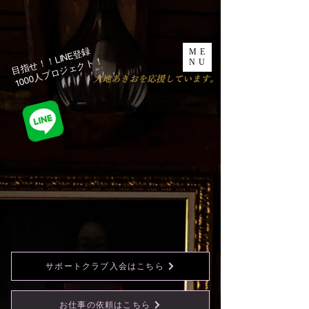
目指せ！！LINE登録
ME
1000人プロジェクト！​
NU
​大地あきおを応援しています。
サポートクラブ入会はこちら
お仕事の依頼はこちら