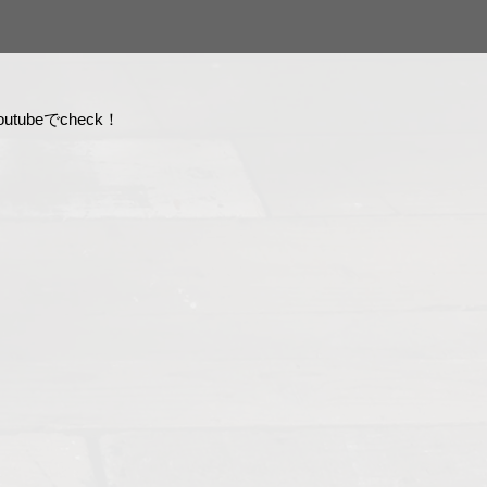
tubeでcheck！