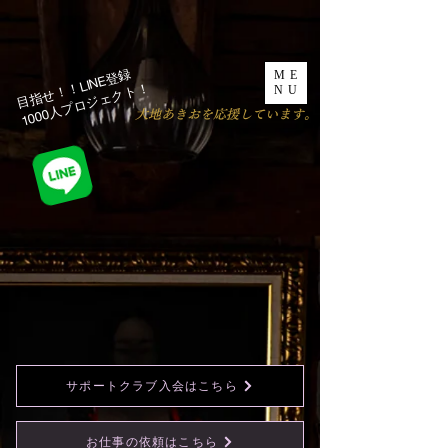
目指せ！！LINE登録
ME
1000人プロジェクト！​
NU
​大地あきおを応援しています。
サポートクラブ入会はこちら
お仕事の依頼はこちら