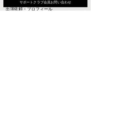
活動スケジュール
サポートクラブ会員お問い合わせ
出演依頼・プロフィール
通信販売
ファンクラブ
Instagram
ディスコグラフィ
▶︎大地あきお最新曲はYoutubeでcheck！