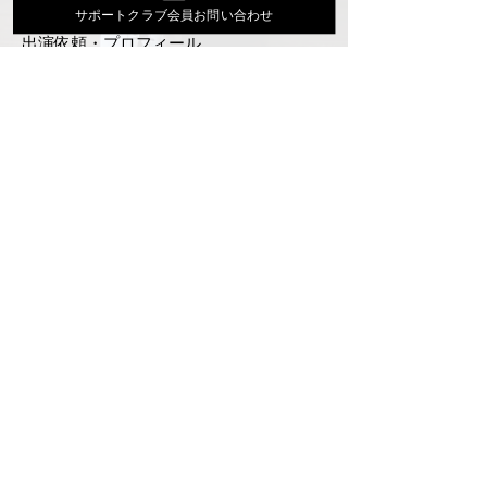
活動スケジュール
サポートクラブ会員お問い合わせ
出演依頼・プロフィール
通信販売
ファンクラブ
Instagram
ディスコグラフィ
▶︎大地あきお最新曲はYoutubeでcheck！