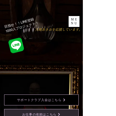
目指せ！！LINE登録
ME
1000人プロジェクト！​
NU
​大地あきおを応援しています。
サポートクラブ入会はこちら
お仕事の依頼はこちら