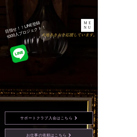
目指せ！！LINE登録
ME
1000人プロジェクト！​
NU
​大地あきおを応援しています。
サポートクラブ入会はこちら
お仕事の依頼はこちら