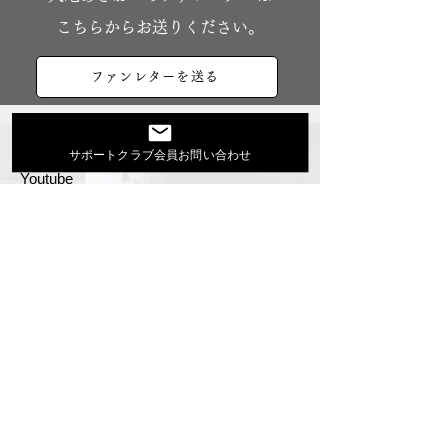
こちらからお送りください。
ファンレターを送る
大地あきおオフィシャルサイト
サポートクラブ会員お問い合わせ
Youtube
活動スケジュール
出演依頼・プロフィール
通信販売
ファンクラブ
Instagram
ディスコグラフィ
▶︎大地あきお最新曲はYoutubeでcheck！