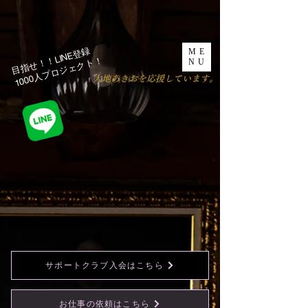
目指せ！！LINE登録
ME
1000人プロジェクト！​
NU
​大地あきおを応援しています。
サポートクラブ入会はこちら
お仕事の依頼はこちら