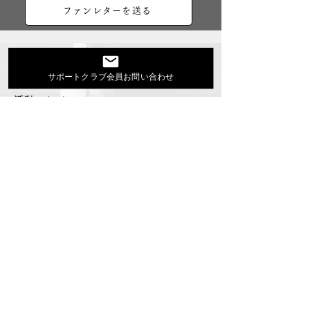
ファンレターを送る
大地あきおオフィシャルサイト
サポートクラブ会員お問い合わせ
Youtube
活動スケジュール
出演依頼・プロフィール
通信販売
ファンクラブ
Instagram
ディスコグラフィ
▶︎大地あきお最新曲はYoutubeでcheck！