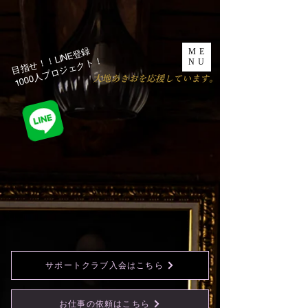
目指せ！！LINE登録
ME
1000人プロジェクト！​
NU
​大地あきおを応援しています。
サポートクラブ入会はこちら
お仕事の依頼はこちら