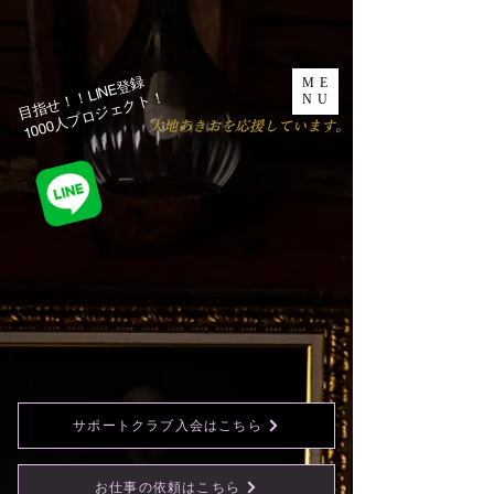
目指せ！！LINE登録
ME
1000人プロジェクト！​
NU
​大地あきおを応援しています。
サポートクラブ入会はこちら
お仕事の依頼はこちら