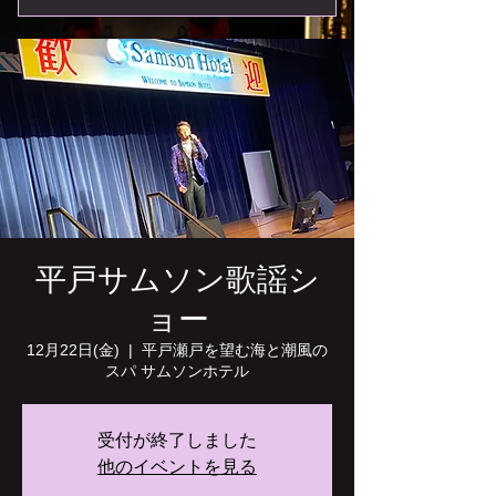
平戸サムソン歌謡シ
ョー
12月22日(金)
  |  
平戸瀬戸を望む海と潮風の
スパ サムソンホテル
受付が終了しました
他のイベントを見る