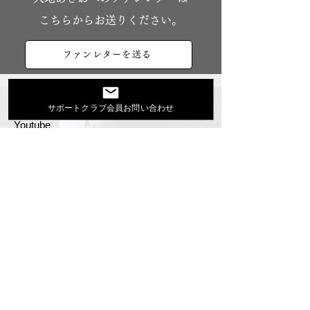
こちらからお送りください。
ファンレターを送る
大地あきおオフィシャルサイト
サポートクラブ会員お問い合わせ
Youtube
活動スケジュール
出演依頼・プロフィール
通信販売
ファンクラブ
Instagram
ディスコグラフィ
▶︎大地あきお最新曲はYoutubeでcheck！