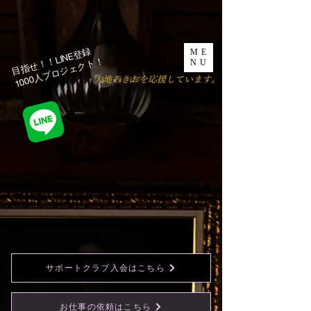
目指せ！！LINE登録
ME
1000人プロジェクト！​
NU
​大地あきおを応援しています。
サポートクラブ入会はこちら
お仕事の依頼はこちら