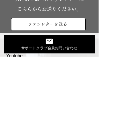
こちらからお送りください。
ファンレターを送る
大地あきおオフィシャルサイト
サポートクラブ会員お問い合わせ
Youtube
活動スケジュール
出演依頼・プロフィール
通信販売
ファンクラブ
Instagram
ディスコグラフィ
▶︎大地あきお最新曲はYoutubeでcheck！