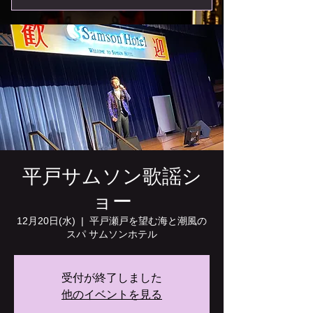
平戸サムソン歌謡シ
ョー
12月20日(水)
  |  
平戸瀬戸を望む海と潮風の
スパ サムソンホテル
受付が終了しました
他のイベントを見る