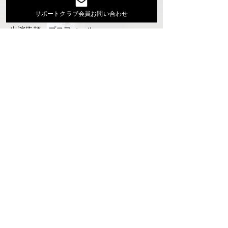
Youtube
サポートクラブ会員お問い合わせ
活動スケジュール
出演依頼・プロフィール
通信販売
ファンクラブ
Instagram
ディスコグラフィ
▶︎大地あきお最新曲はYoutubeでcheck！