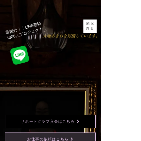
目指せ！！LINE登録
ME
1000人プロジェクト！​
NU
​大地あきおを応援しています。
サポートクラブ入会はこちら
お仕事の依頼はこちら