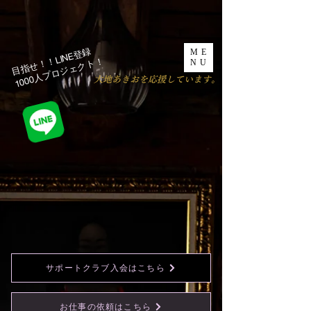
目指せ！！LINE登録
ME
1000人プロジェクト！​
NU
​大地あきおを応援しています。
サポートクラブ入会はこちら
お仕事の依頼はこちら