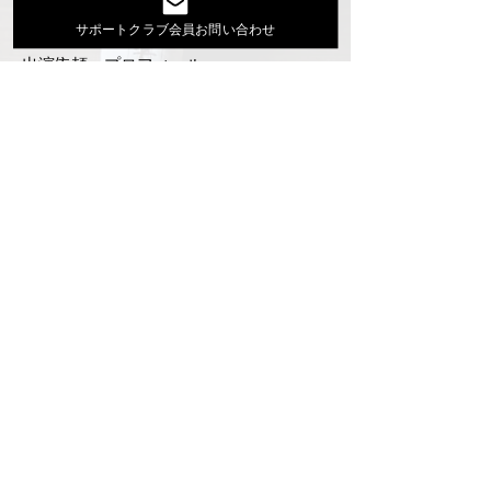
Youtube
サポートクラブ会員お問い合わせ
活動スケジュール
出演依頼・プロフィール
通信販売
ファンクラブ
Instagram
ディスコグラフィ
▶︎大地あきお最新曲はYoutubeでcheck！