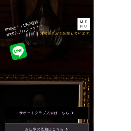
目指せ！！LINE登録
ME
1000人プロジェクト！​
NU
​大地あきおを応援しています。
サポートクラブ入会はこちら
お仕事の依頼はこちら