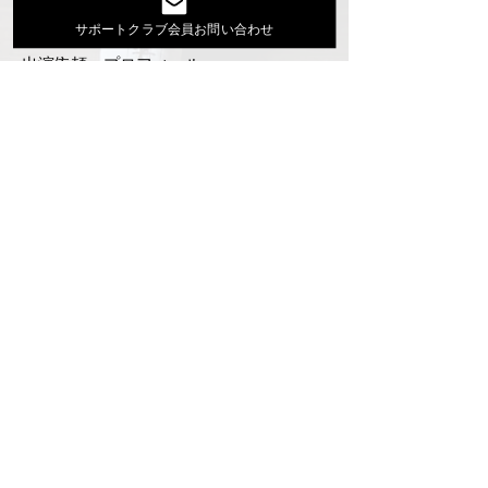
Youtube
サポートクラブ会員お問い合わせ
活動スケジュール
出演依頼・プロフィール
通信販売
ファンクラブ
Instagram
ディスコグラフィ
▶︎大地あきお最新曲はYoutubeでcheck！