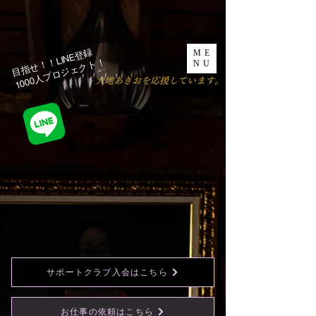
目指せ！！LINE登録
ME
1000人プロジェクト！​
NU
​大地あきおを応援しています。
サポートクラブ入会はこちら
お仕事の依頼はこちら