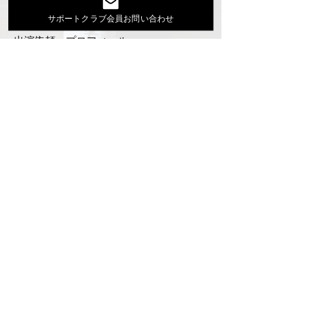
Youtube
サポートクラブ会員お問い合わせ
活動スケジュール
出演依頼・プロフィール
通信販売
ファンクラブ
Instagram
ディスコグラフィ
▶︎大地あきお最新曲はYoutubeでcheck！