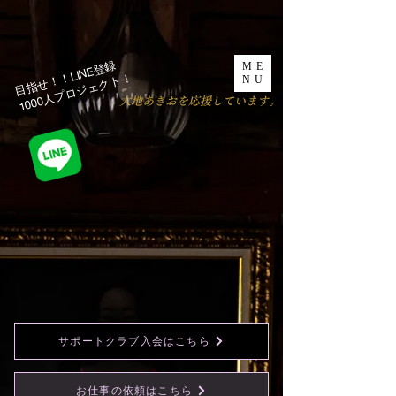
目指せ！！LINE登録
ME
1000人プロジェクト！​
NU
​大地あきおを応援しています。
サポートクラブ入会はこちら
お仕事の依頼はこちら