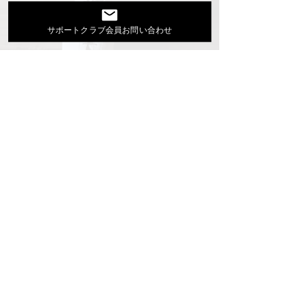
Youtube
サポートクラブ会員お問い合わせ
活動スケジュール
出演依頼・プロフィール
通信販売
ファンクラブ
Instagram
ディスコグラフィ
▶︎大地あきお最新曲はYoutubeでcheck！