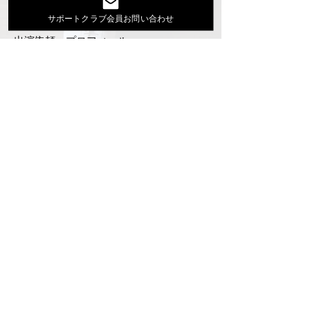
Youtube
サポートクラブ会員お問い合わせ
活動スケジュール
出演依頼・プロフィール
通信販売
ファンクラブ
Instagram
ディスコグラフィ
▶︎大地あきお最新曲はYoutubeでcheck！