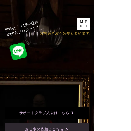
目指せ！！LINE登録
ME
1000人プロジェクト！​
NU
​大地あきおを応援しています。
サポートクラブ入会はこちら
お仕事の依頼はこちら