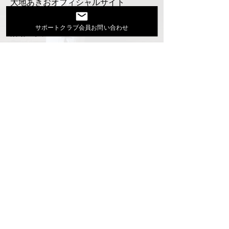
大地あきおオフィシャルサイト
Youtube
サポートクラブ会員お問い合わせ
活動スケジュール
出演依頼・プロフィール
通信販売
ファンクラブ
Instagram
ディスコグラフィ
▶︎大地あきお最新曲はYoutubeでcheck！