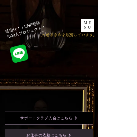
目指せ！！LINE登録
ME
1000人プロジェクト！​
NU
​大地あきおを応援しています。
サポートクラブ入会はこちら
お仕事の依頼はこちら