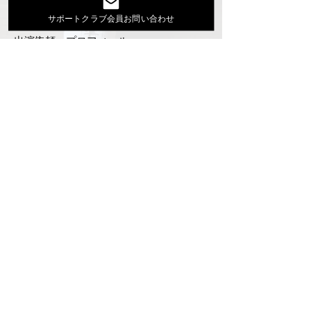
Youtube
サポートクラブ会員お問い合わせ
活動スケジュール
出演依頼・プロフィール
通信販売
ファンクラブ
Instagram
ディスコグラフィ
▶︎大地あきお最新曲はYoutubeでcheck！