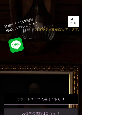
目指せ！！LINE登録
ME
1000人プロジェクト！​
NU
​大地あきおを応援しています。
サポートクラブ入会はこちら
お仕事の依頼はこちら