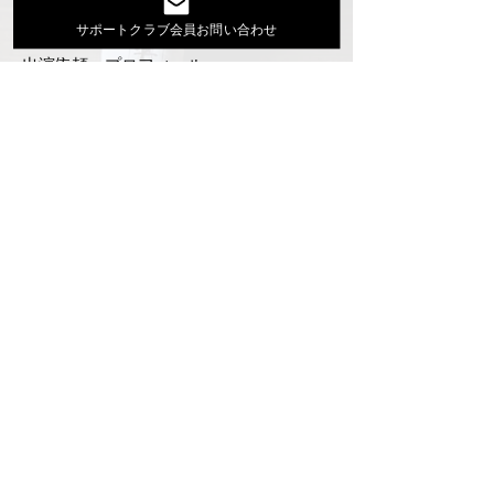
Youtube
サポートクラブ会員お問い合わせ
活動スケジュール
出演依頼・プロフィール
通信販売
ファンクラブ
Instagram
ディスコグラフィ
▶︎大地あきお最新曲はYoutubeでcheck！