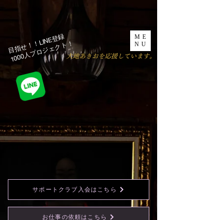
目指せ！！LINE登録
ME
1000人プロジェクト！​
NU
​大地あきおを応援しています。
サポートクラブ入会はこちら
お仕事の依頼はこちら