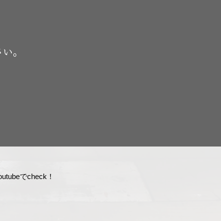
さい。
tubeでcheck！