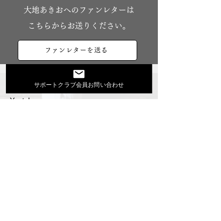
​大地あきおへのファンレターは
こちらからお送りください。
ファンレターを送る
大地あきおオフィシャルサイト
サポートクラブ会員お問い合わせ
Youtube
活動スケジュール
出演依頼・プロフィール
通信販売
ファンクラブ
Instagram
ディスコグラフィ
▶︎大地あきお最新曲はYoutubeでcheck！