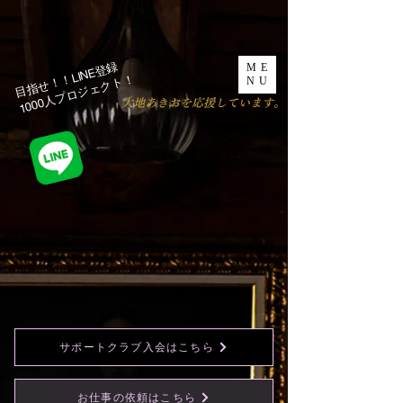
目指せ！！LINE登録
ME
1000人プロジェクト！​
NU
​大地あきおを応援しています。
サポートクラブ入会はこちら
お仕事の依頼はこちら