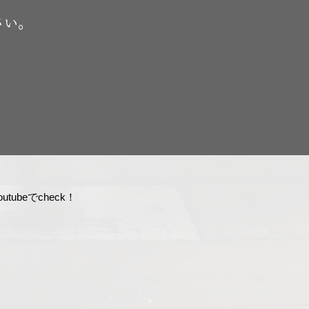
さい。
tubeでcheck！