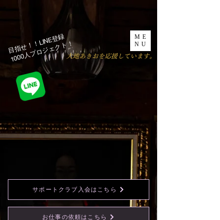
目指せ！！LINE登録
ME
1000人プロジェクト！​
NU
​大地あきおを応援しています。
サポートクラブ入会はこちら
お仕事の依頼はこちら