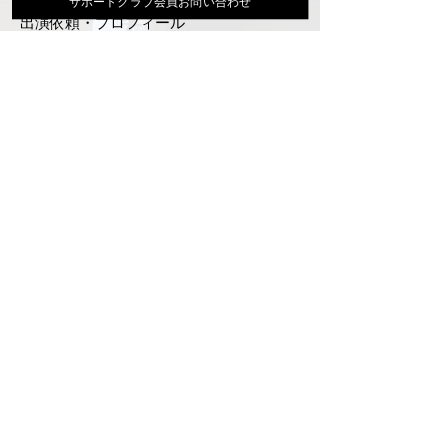
サポートクラブ会員お問い合わせ
出演依頼・プロフィール
通信販売
ファンクラブ
Instagram
ディスコグラフィ
▶︎大地あきお最新曲はYoutubeでcheck！
サポートクラブ入会はこちら