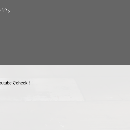
さい。
tubeでcheck！