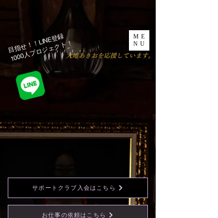
目指せ！！LINE登録
ME
1000人プロジェクト！​
NU
​大地あきおを応援しています。
サポートクラブ入会はこちら
お仕事の依頼はこちら