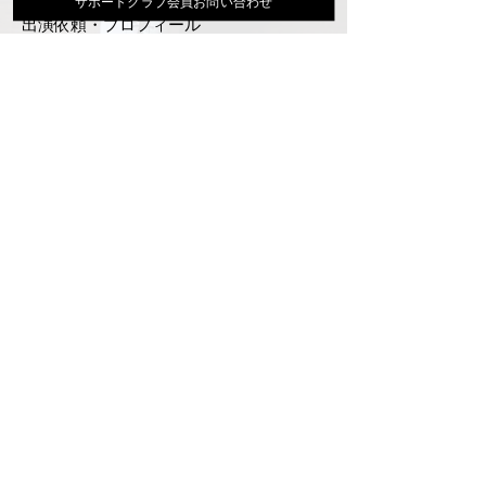
サポートクラブ会員お問い合わせ
出演依頼・プロフィール
通信販売
ファンクラブ
Instagram
ディスコグラフィ
▶︎大地あきお最新曲はYoutubeでcheck！
サポートクラブ入会はこちら