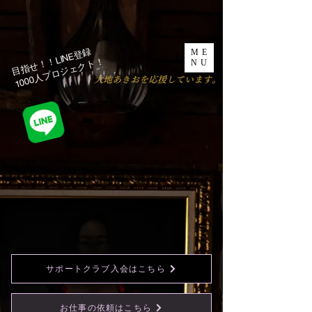
目指せ！！LINE登録
ME
1000人プロジェクト！​
NU
​大地あきおを応援しています。
サポートクラブ入会はこちら
お仕事の依頼はこちら