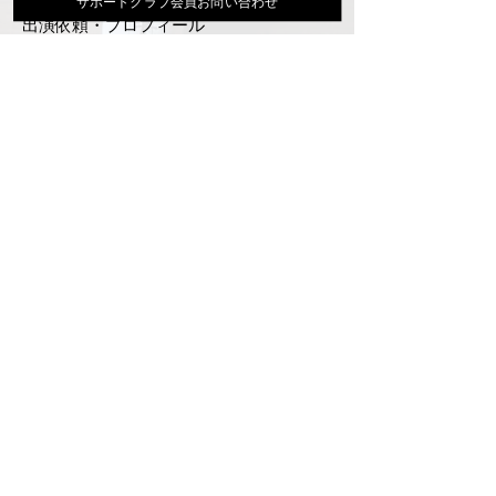
サポートクラブ会員お問い合わせ
出演依頼・プロフィール
通信販売
ファンクラブ
Instagram
ディスコグラフィ
▶︎大地あきお最新曲はYoutubeでcheck！
サポートクラブ入会はこちら