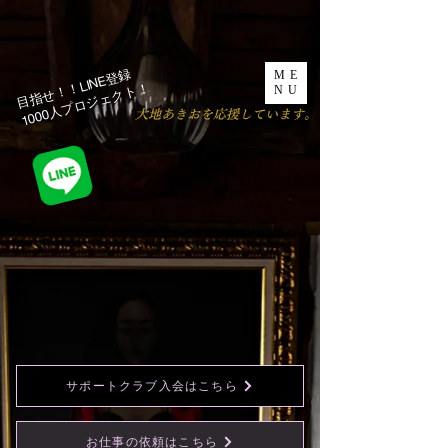
目指せ！！LINE登録
ME
1000人プロジェクト！​
NU
​大地あきおを応援しています。
サポートクラブ入会はこちら
お仕事の依頼はこちら