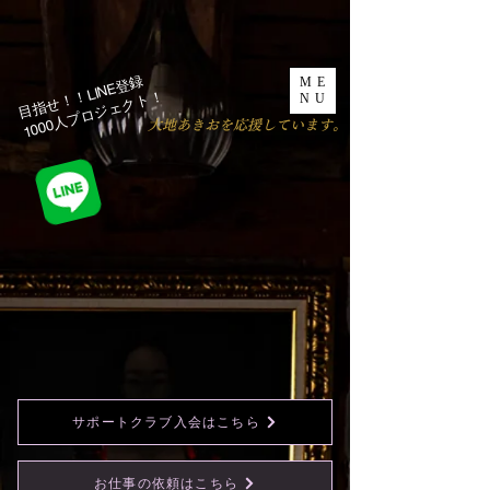
目指せ！！LINE登録
ME
1000人プロジェクト！​
NU
​大地あきおを応援しています。
サポートクラブ入会はこちら
お仕事の依頼はこちら