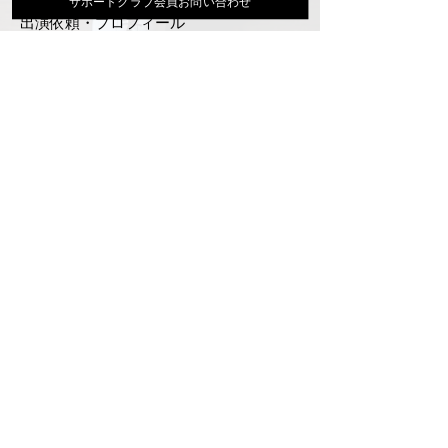
サポートクラブ会員お問い合わせ
出演依頼・プロフィール
通信販売
ファンクラブ
Instagram
ディスコグラフィ
▶︎大地あきお最新曲はYoutubeでcheck！
サポートクラブ入会はこちら