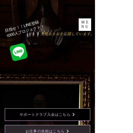
目指せ！！LINE登録
ME
1000人プロジェクト！​
NU
​大地あきおを応援しています。
サポートクラブ入会はこちら
お仕事の依頼はこちら