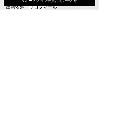
サポートクラブ会員お問い合わせ
出演依頼・プロフィール
通信販売
ファンクラブ
Instagram
ディスコグラフィ
▶︎大地あきお最新曲はYoutubeでcheck！
サポートクラブ入会はこちら