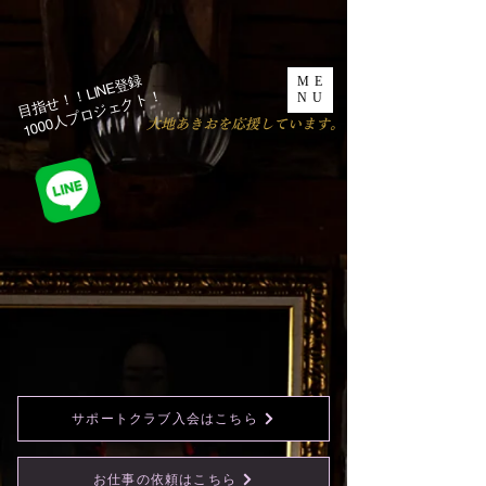
目指せ！！LINE登録
ME
1000人プロジェクト！​
NU
​大地あきおを応援しています。
サポートクラブ入会はこちら
お仕事の依頼はこちら