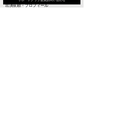
出演依頼・プロフィール
通信販売
ファンクラブ
Instagram
ディスコグラフィ
▶︎大地あきお最新曲はYoutubeでcheck！
サポートクラブ入会はこちら