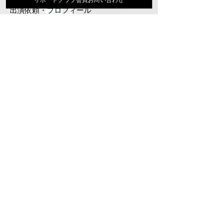
出演依頼・プロフィール
通信販売
ファンクラブ
Instagram
ディスコグラフィ
▶︎大地あきお最新曲はYoutubeでcheck！
サポートクラブ入会はこちら