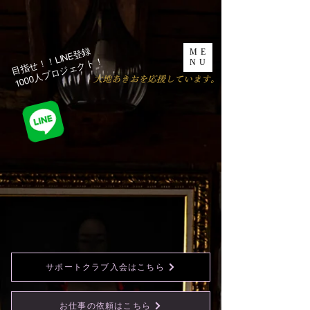
目指せ！！LINE登録
ME
1000人プロジェクト！​
NU
​大地あきおを応援しています。
サポートクラブ入会はこちら
お仕事の依頼はこちら