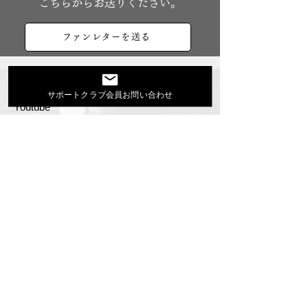
こちらからお送りください。
ファンレターを送る
大地あきおオフィシャルサイト
サポートクラブ会員お問い合わせ
Youtube
活動スケジュール
出演依頼・プロフィール
通信販売
ファンクラブ
Instagram
ディスコグラフィ
▶︎大地あきお最新曲はYoutubeでcheck！