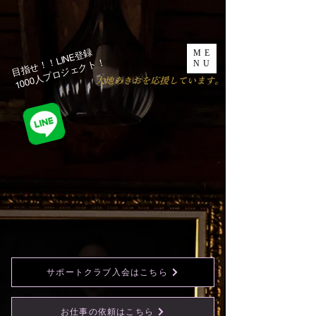
目指せ！！LINE登録
ME
1000人プロジェクト！​
NU
​大地あきおを応援しています。
サポートクラブ入会はこちら
お仕事の依頼はこちら