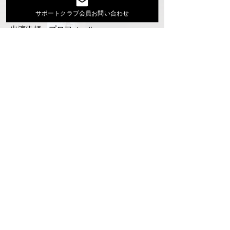
活動スケジュール
サポートクラブ会員お問い合わせ
出演依頼・プロフィール
通信販売
ファンクラブ
Instagram
ディスコグラフィ
▶︎大地あきお最新曲はYoutubeでcheck！