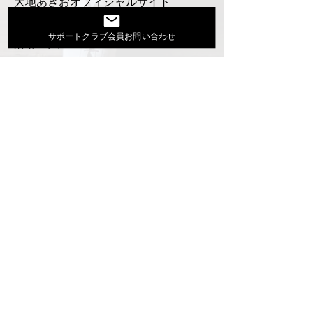
大地あきおオフィシャルサイト
Youtube
サポートクラブ会員お問い合わせ
活動スケジュール
出演依頼・プロフィール
通信販売
ファンクラブ
Instagram
ディスコグラフィ
▶︎大地あきお最新曲はYoutubeでcheck！