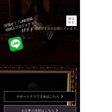
目指せ！！LINE登録
ME
1000人プロジェクト！​
NU
​大地あきおを応援しています。
サポートクラブ入会はこちら
お仕事の依頼はこちら