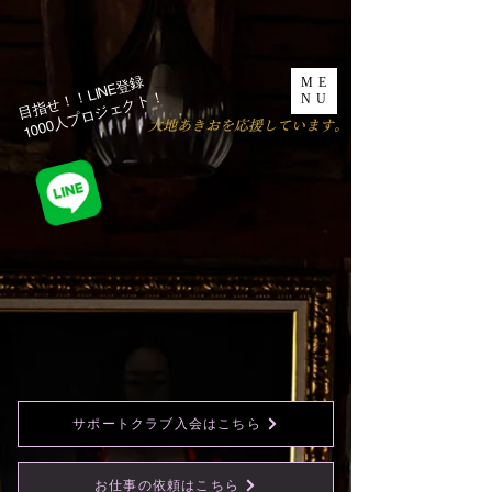
目指せ！！LINE登録
ME
1000人プロジェクト！​
NU
​大地あきおを応援しています。
サポートクラブ入会はこちら
お仕事の依頼はこちら