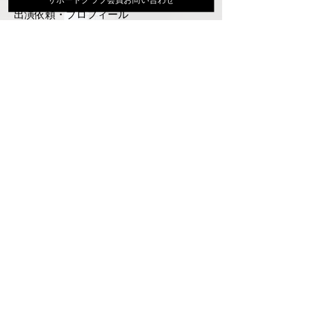
出演依頼・プロフィール
通信販売
ファンクラブ
Instagram
ディスコグラフィ
▶︎大地あきお最新曲はYoutubeでcheck！
サポートクラブ入会はこちら