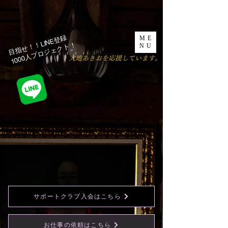
目指せ！！LINE登録
ME
1000人プロジェクト！​
NU
​大地あきおを応援しています。
サポートクラブ入会はこちら
お仕事の依頼はこちら