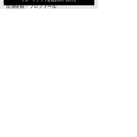
出演依頼・プロフィール
通信販売
ファンクラブ
Instagram
ディスコグラフィ
▶︎大地あきお最新曲はYoutubeでcheck！
サポートクラブ入会はこちら