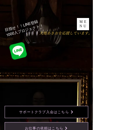
目指せ！！LINE登録
ME
1000人プロジェクト！​
NU
​大地あきおを応援しています。
サポートクラブ入会はこちら
お仕事の依頼はこちら