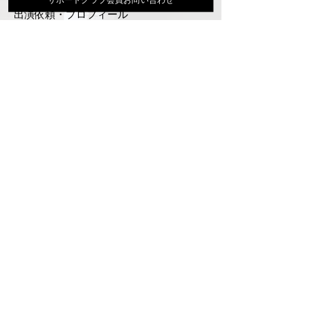
出演依頼・プロフィール
通信販売
ファンクラブ
Instagram
ディスコグラフィ
▶︎大地あきお最新曲はYoutubeでcheck！
サポートクラブ入会はこちら