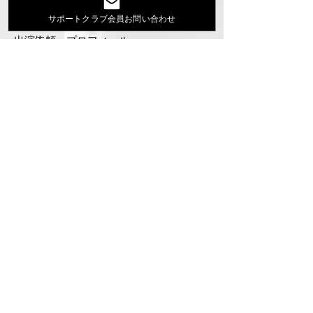
活動スケジュール
サポートクラブ会員お問い合わせ
出演依頼・プロフィール
通信販売
ファンクラブ
Instagram
ディスコグラフィ
▶︎大地あきお最新曲はYoutubeでcheck！