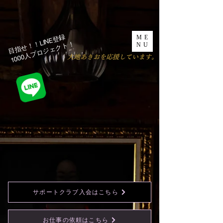
目指せ！！LINE登録
ME
1000人プロジェクト！​
NU
​大地あきおを応援しています。
サポートクラブ入会はこちら
お仕事の依頼はこちら