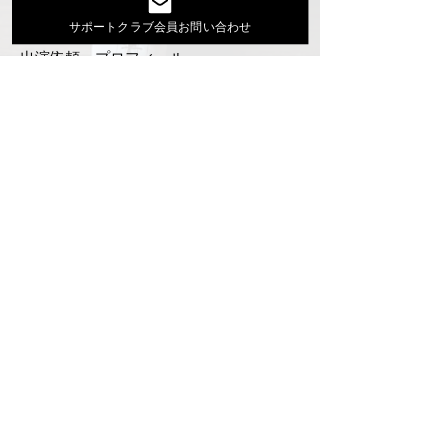
活動スケジュール
サポートクラブ会員お問い合わせ
出演依頼・プロフィール
通信販売
ファンクラブ
Instagram
ディスコグラフィ
▶︎大地あきお最新曲はYoutubeでcheck！