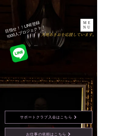
目指せ！！LINE登録
ME
1000人プロジェクト！​
NU
​大地あきおを応援しています。
サポートクラブ入会はこちら
お仕事の依頼はこちら