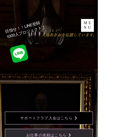
目指せ！！LINE登録
ME
1000人プロジェクト！​
NU
​大地あきおを応援しています。
サポートクラブ入会はこちら
お仕事の依頼はこちら